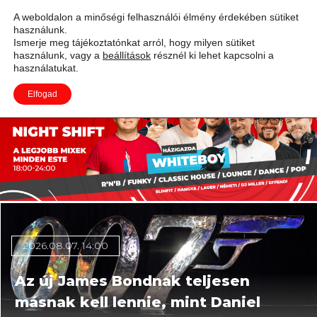
A weboldalon a minőségi felhasználói élmény érdekében sütiket
Több mind félmillióan voltak már
használunk.
Adás
kíváncsiak Rúzsa Magdolna Rúzsára
Ismerje meg tájékoztatónkat arról, hogy milyen sütiket
használunk, vagy a
beállítások
résznél ki lehet kapcsolni a
használatukat.
Elfogad
2026.08.05. 08:00
Sosem látott George Michael-
koncertfelvételek jönnek a moziba
2026.08.07. 14:00
Az új James Bondnak teljesen
másnak kell lennie, mint Daniel