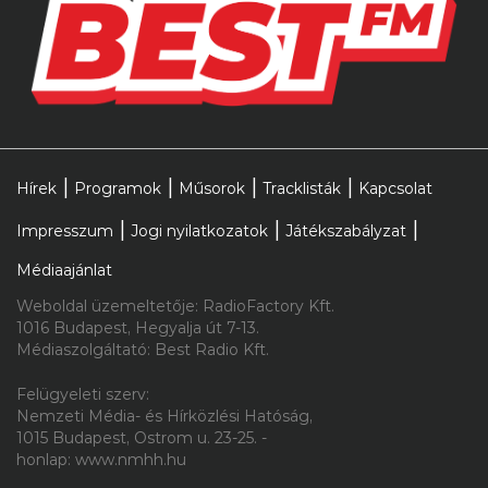
2026.08.06. 10:00
A hétvégén lesz 160 éves az
Állatkert
Hírek
Programok
Műsorok
Tracklisták
Kapcsolat
Impresszum
Jogi nyilatkozatok
Játékszabályzat
Médiaajánlat
Weboldal üzemeltetője: RadioFactory Kft.
1016 Budapest, Hegyalja út 7-13.
Médiaszolgáltató: Best Radio Kft.
Felügyeleti szerv:
Nemzeti Média- és Hírközlési Hatóság,
1015 Budapest, Ostrom u. 23-25. -
honlap: www.nmhh.hu